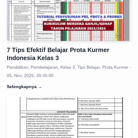
7 Tips Efektif Belajar Prota Kurmer
Indonesia Kelas 3
Pendidikan, Pembelajaran, Kelas 3, Tips Belajar, Prota Kurmer -
05, Nov, 2025, 20:45:00
Selengkapnya
→