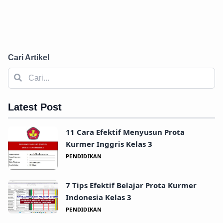
Cari Artikel
Latest Post
11 Cara Efektif Menyusun Prota
Kurmer Inggris Kelas 3
PENDIDIKAN
7 Tips Efektif Belajar Prota Kurmer
Indonesia Kelas 3
PENDIDIKAN