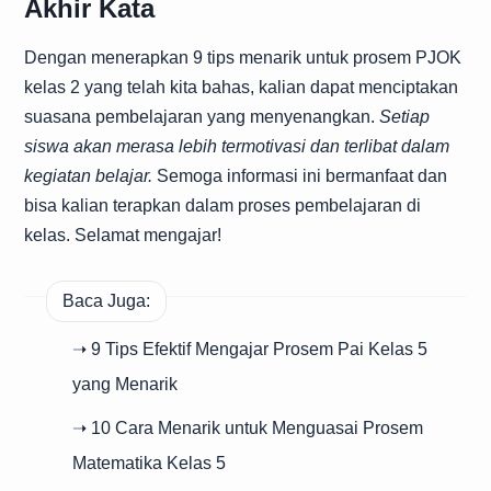
Akhir Kata
Dengan menerapkan 9 tips menarik untuk prosem PJOK
kelas 2 yang telah kita bahas, kalian dapat menciptakan
suasana pembelajaran yang menyenangkan.
Setiap
siswa akan merasa lebih termotivasi dan terlibat dalam
kegiatan belajar.
Semoga informasi ini bermanfaat dan
bisa kalian terapkan dalam proses pembelajaran di
kelas. Selamat mengajar!
Baca Juga:
➝ 9 Tips Efektif Mengajar Prosem Pai Kelas 5
yang Menarik
➝ 10 Cara Menarik untuk Menguasai Prosem
Matematika Kelas 5