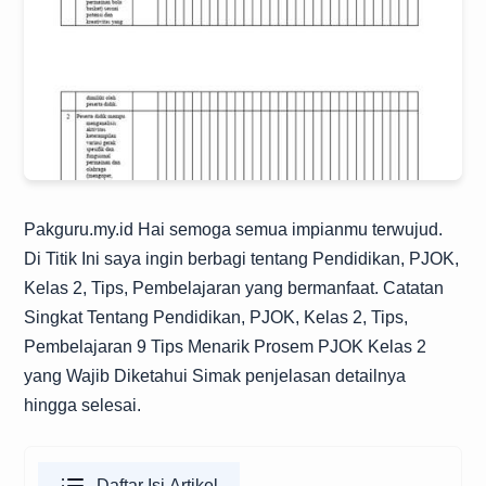
Pakguru.my.id
Hai semoga semua impianmu terwujud.
Di Titik Ini saya ingin berbagi tentang Pendidikan, PJOK,
Kelas 2, Tips, Pembelajaran yang bermanfaat. Catatan
Singkat Tentang Pendidikan, PJOK, Kelas 2, Tips,
Pembelajaran 9 Tips Menarik Prosem PJOK Kelas 2
yang Wajib Diketahui Simak penjelasan detailnya
hingga selesai.
Daftar Isi Artikel