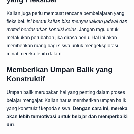
Kalian juga perlu membuat rencana pembelajaran yang
fleksibel.
Ini berarti kalian bisa menyesuaikan jadwal dan
materi berdasarkan kondisi kelas.
Jangan ragu untuk
melakukan perubahan jika dirasa perlu. Hal ini akan
memberikan ruang bagi siswa untuk mengeksplorasi
minat mereka lebih dalam.
Memberikan Umpan Balik yang
Konstruktif
Umpan balik merupakan hal yang penting dalam proses
belajar mengajar. Kalian harus memberikan umpan balik
yang konstruktif kepada siswa.
Dengan cara ini, mereka
akan lebih termotivasi untuk belajar dan memperbaiki
diri.