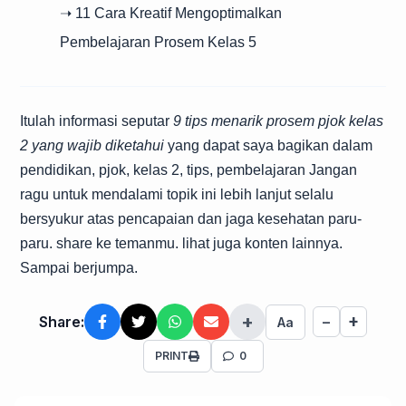
➝ 11 Cara Kreatif Mengoptimalkan
Pembelajaran Prosem Kelas 5
Itulah informasi seputar
9 tips menarik prosem pjok kelas
2 yang wajib diketahui
yang dapat saya bagikan dalam
pendidikan, pjok, kelas 2, tips, pembelajaran Jangan
ragu untuk mendalami topik ini lebih lanjut selalu
bersyukur atas pencapaian dan jaga kesehatan paru-
paru. share ke temanmu. lihat juga konten lainnya.
Sampai berjumpa.
+
+
Share:
−
Aa
PRINT
0