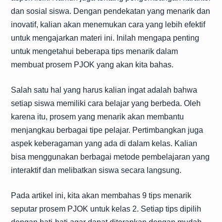
dan sosial siswa. Dengan pendekatan yang menarik dan
inovatif, kalian akan menemukan cara yang lebih efektif
untuk mengajarkan materi ini. Inilah mengapa penting
untuk mengetahui beberapa tips menarik dalam
membuat prosem PJOK yang akan kita bahas.
Salah satu hal yang harus kalian ingat adalah bahwa
setiap siswa memiliki cara belajar yang berbeda. Oleh
karena itu, prosem yang menarik akan membantu
menjangkau berbagai tipe pelajar. Pertimbangkan juga
aspek keberagaman yang ada di dalam kelas. Kalian
bisa menggunakan berbagai metode pembelajaran yang
interaktif dan melibatkan siswa secara langsung.
Pada artikel ini, kita akan membahas 9 tips menarik
seputar prosem PJOK untuk kelas 2. Setiap tips dipilih