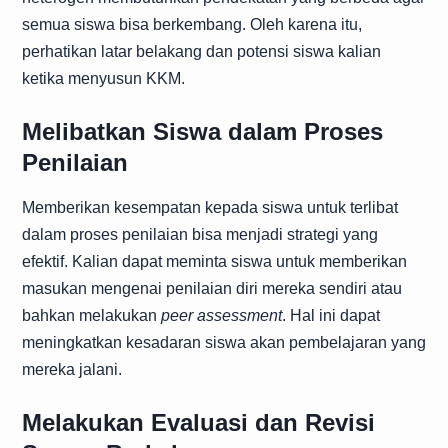
semua siswa bisa berkembang. Oleh karena itu,
perhatikan latar belakang dan potensi siswa kalian
ketika menyusun KKM.
Melibatkan Siswa dalam Proses
Penilaian
Memberikan kesempatan kepada siswa untuk terlibat
dalam proses penilaian bisa menjadi strategi yang
efektif. Kalian dapat meminta siswa untuk memberikan
masukan mengenai penilaian diri mereka sendiri atau
bahkan melakukan
peer assessment
. Hal ini dapat
meningkatkan kesadaran siswa akan pembelajaran yang
mereka jalani.
Melakukan Evaluasi dan Revisi