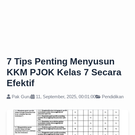
7 Tips Penting Menyusun
KKM PJOK Kelas 7 Secara
Efektif
Pak Guru
11, September, 2025, 00:01:00
Pendidikan