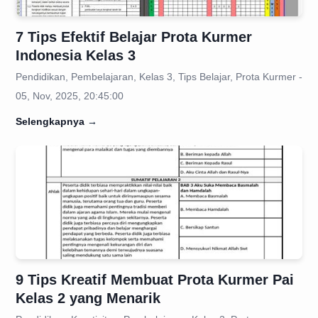
7 Tips Efektif Belajar Prota Kurmer
Indonesia Kelas 3
Pendidikan, Pembelajaran, Kelas 3, Tips Belajar, Prota Kurmer -
05, Nov, 2025, 20:45:00
Selengkapnya
→
9 Tips Kreatif Membuat Prota Kurmer Pai
Kelas 2 yang Menarik