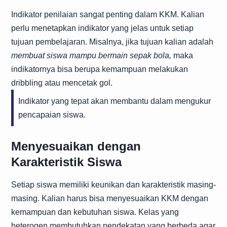
Indikator penilaian sangat penting dalam KKM. Kalian
perlu menetapkan indikator yang jelas untuk setiap
tujuan pembelajaran. Misalnya, jika tujuan kalian adalah
membuat siswa mampu bermain sepak bola,
maka
indikatornya bisa berupa kemampuan melakukan
dribbling atau mencetak gol.
Indikator yang tepat akan membantu dalam mengukur
pencapaian siswa.
Menyesuaikan dengan
Karakteristik Siswa
Setiap siswa memiliki keunikan dan karakteristik masing-
masing. Kalian harus bisa menyesuaikan KKM dengan
kemampuan dan kebutuhan siswa. Kelas yang
heterogen membutuhkan pendekatan yang berbeda agar