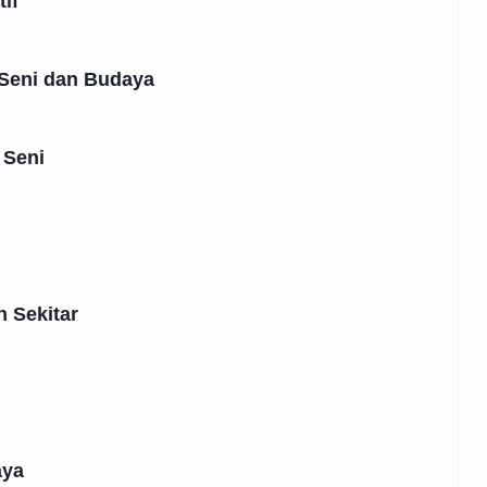
if
 Seni dan Budaya
 Seni
 Sekitar
aya