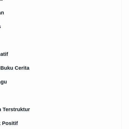
an
s
atif
 Buku Cerita
agu
 Terstruktur
Positif