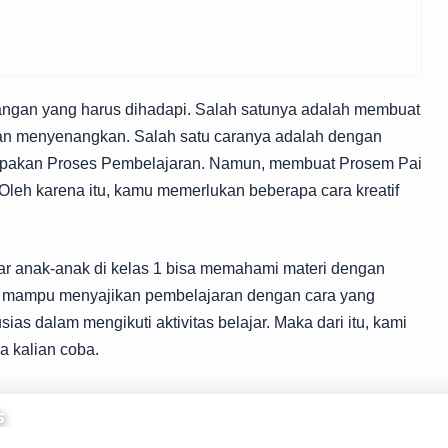
angan yang harus dihadapi. Salah satunya adalah membuat
 dan menyenangkan. Salah satu caranya adalah dengan
pakan Proses Pembelajaran. Namun, membuat Prosem Pai
leh karena itu, kamu memerlukan beberapa cara kreatif
gar anak-anak di kelas 1 bisa memahami materi dengan
mu mampu menyajikan pembelajaran dengan cara yang
as dalam mengikuti aktivitas belajar. Maka dari itu, kami
a kalian coba.
 ada dengan sebaik-baiknya. Gunakan teknik yang bisa
m artikel ini, kita akan membahas
11 cara kreatif untuk