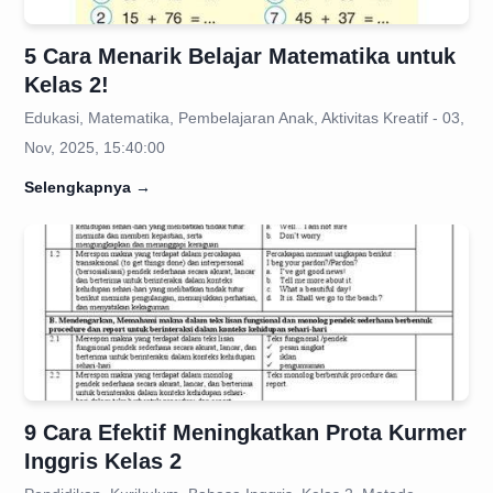
5 Cara Menarik Belajar Matematika untuk
Kelas 2!
Edukasi, Matematika, Pembelajaran Anak, Aktivitas Kreatif - 03,
Nov, 2025, 15:40:00
Selengkapnya
→
9 Cara Efektif Meningkatkan Prota Kurmer
Inggris Kelas 2