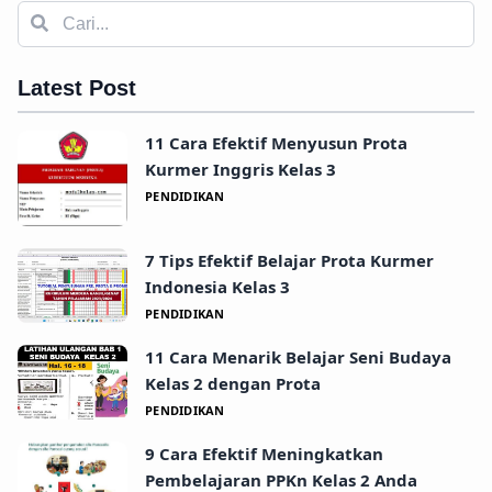
Latest Post
11 Cara Efektif Menyusun Prota
Kurmer Inggris Kelas 3
PENDIDIKAN
7 Tips Efektif Belajar Prota Kurmer
Indonesia Kelas 3
PENDIDIKAN
11 Cara Menarik Belajar Seni Budaya
Kelas 2 dengan Prota
PENDIDIKAN
9 Cara Efektif Meningkatkan
Pembelajaran PPKn Kelas 2 Anda