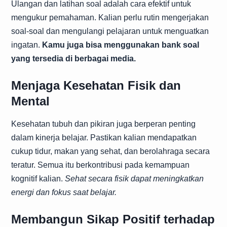
Ulangan dan latihan soal adalah cara efektif untuk
mengukur pemahaman. Kalian perlu rutin mengerjakan
soal-soal dan mengulangi pelajaran untuk menguatkan
ingatan.
Kamu juga bisa menggunakan bank soal
yang tersedia di berbagai media.
Menjaga Kesehatan Fisik dan
Mental
Kesehatan tubuh dan pikiran juga berperan penting
dalam kinerja belajar. Pastikan kalian mendapatkan
cukup tidur, makan yang sehat, dan berolahraga secara
teratur. Semua itu berkontribusi pada kemampuan
kognitif kalian.
Sehat secara fisik dapat meningkatkan
energi dan fokus saat belajar.
Membangun Sikap Positif terhadap