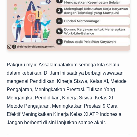
Pakguru.my.id
Assalamualaikum semoga kita selalu
dalam kebaikan. Di Jam Ini saatnya berbagi wawasan
mengenai Pendidikan, Kinerja Siswa, Kelas XI, Metode
Pengajaran, Meningkatkan Prestasi. Tulisan Yang
Mengangkat Pendidikan, Kinerja Siswa, Kelas XI,
Metode Pengajaran, Meningkatkan Prestasi 9 Cara
Efektif Meningkatkan Kinerja Kelas XI ATP Indonesia
Jangan berhenti di sini lanjutkan sampe akhir.