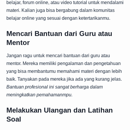
belajar, forum online, atau video tutorial untuk mendalami
materi. Kalian juga bisa bergabung dalam komunitas
belajar online yang sesuai dengan ketertarikanmu.
Mencari Bantuan dari Guru atau
Mentor
Jangan ragu untuk mencari bantuan dari guru atau
mentor. Mereka memiliki pengalaman dan pengetahuan
yang bisa membantumu memahami materi dengan lebih
baik. Tanyakan pada mereka jika ada yang kurang jelas.
Bantuan profesional ini sangat berharga dalam
meningkatkan pemahamanmpu.
Melakukan Ulangan dan Latihan
Soal