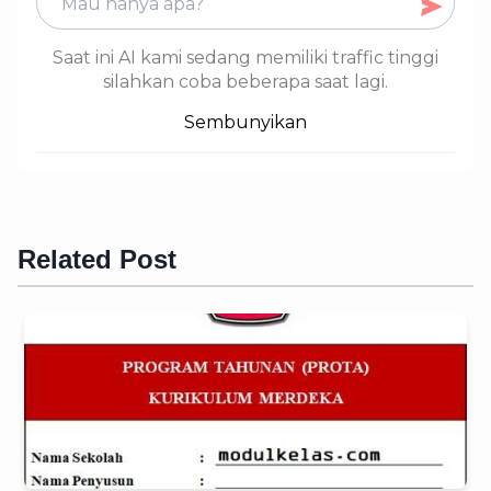
Saat ini AI kami sedang memiliki traffic tinggi
silahkan coba beberapa saat lagi.
Sembunyikan
Related Post