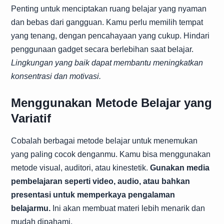
Penting untuk menciptakan ruang belajar yang nyaman
dan bebas dari gangguan. Kamu perlu memilih tempat
yang tenang, dengan pencahayaan yang cukup. Hindari
penggunaan gadget secara berlebihan saat belajar.
Lingkungan yang baik dapat membantu meningkatkan
konsentrasi dan motivasi.
Menggunakan Metode Belajar yang
Variatif
Cobalah berbagai metode belajar untuk menemukan
yang paling cocok denganmu. Kamu bisa menggunakan
metode visual, auditori, atau kinestetik.
Gunakan media
pembelajaran seperti video, audio, atau bahkan
presentasi untuk memperkaya pengalaman
belajarmu.
Ini akan membuat materi lebih menarik dan
mudah dipahami.