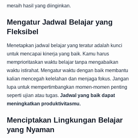
meraih hasil yang diinginkan.
Mengatur Jadwal Belajar yang
Fleksibel
Menetapkan jadwal belajar yang teratur adalah kunci
untuk mencapai kinerja yang baik. Kamu harus
memprioritaskan waktu belajar tanpa mengabaikan
waktu istirahat. Mengatur waktu dengan baik membantu
kalian mencegah kelelahan dan menjaga fokus. Jangan
lupa untuk mempertimbangkan momen-momen penting
seperti ujian atau tugas.
Jadwal yang baik dapat
meningkatkan produktivitasmu.
Menciptakan Lingkungan Belajar
yang Nyaman