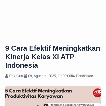
9 Cara Efektif Meningkatkan
Kinerja Kelas XI ATP
Indonesia
Pak Guru
09, Agustus, 2025, 19:20:00
Pendidikan