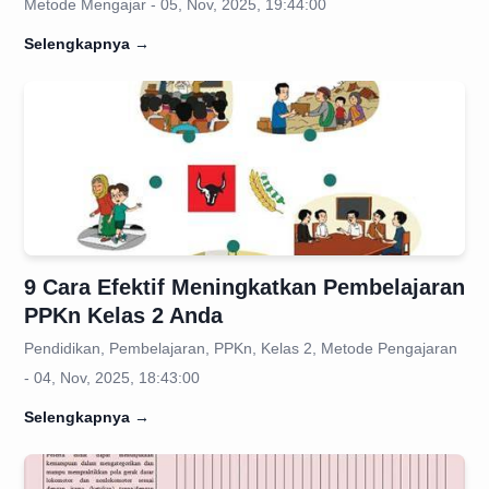
Metode Mengajar - 05, Nov, 2025, 19:44:00
Selengkapnya
→
9 Cara Efektif Meningkatkan Pembelajaran
PPKn Kelas 2 Anda
Pendidikan, Pembelajaran, PPKn, Kelas 2, Metode Pengajaran
- 04, Nov, 2025, 18:43:00
Selengkapnya
→