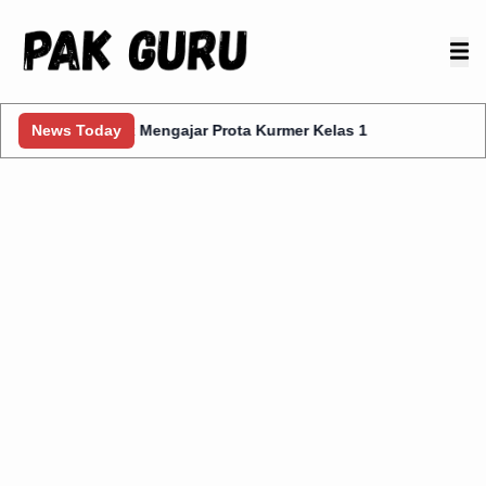
ik untuk Mengajar Prota Kurmer Kelas 1
News Today