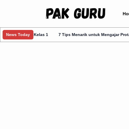
Ho
nggris Kelas 1
News Today
7 Tips Menarik untuk Mengajar Prota Kurmer K