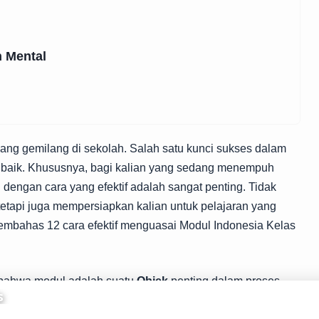
n Mental
 yang gemilang di sekolah. Salah satu kunci sukses dalam
 baik. Khususnya, bagi kalian yang sedang menempuh
dengan cara yang efektif adalah sangat penting. Tidak
tetapi juga mempersiapkan kalian untuk pelajaran yang
n membahas 12 cara efektif menguasai Modul Indonesia Kelas
 bahwa modul adalah suatu
Objek
penting dalam proses
apat berbagai informasi yang akan mendukung pemahaman