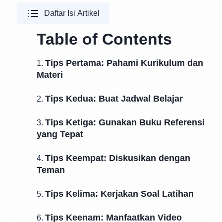
Daftar Isi Artikel
Table of Contents
Tips Pertama: Pahami Kurikulum dan
1.
Materi
Tips Kedua: Buat Jadwal Belajar
2.
Tips Ketiga: Gunakan Buku Referensi
3.
yang Tepat
Tips Keempat: Diskusikan dengan
4.
Teman
Tips Kelima: Kerjakan Soal Latihan
5.
Tips Keenam: Manfaatkan Video
6.