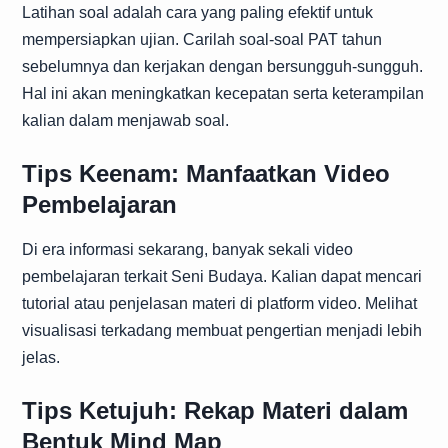
Latihan soal adalah cara yang paling efektif untuk
mempersiapkan ujian. Carilah soal-soal PAT tahun
sebelumnya dan kerjakan dengan bersungguh-sungguh.
Hal ini akan meningkatkan kecepatan serta keterampilan
kalian dalam menjawab soal.
Tips Keenam: Manfaatkan Video
Pembelajaran
Di era informasi sekarang, banyak sekali video
pembelajaran terkait Seni Budaya. Kalian dapat mencari
tutorial atau penjelasan materi di platform video. Melihat
visualisasi terkadang membuat pengertian menjadi lebih
jelas.
Tips Ketujuh: Rekap Materi dalam
Bentuk Mind Map