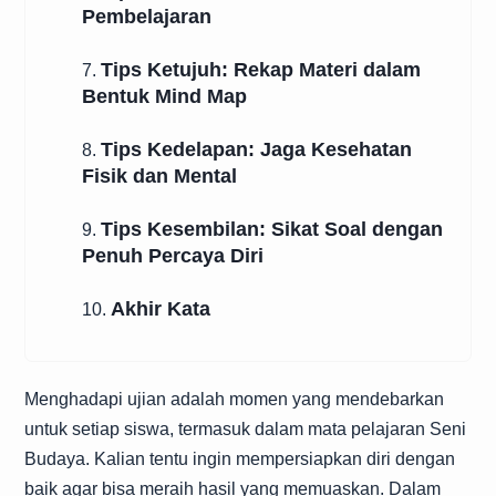
Pembelajaran
Tips Ketujuh: Rekap Materi dalam
7.
Bentuk Mind Map
Tips Kedelapan: Jaga Kesehatan
8.
Fisik dan Mental
Tips Kesembilan: Sikat Soal dengan
9.
Penuh Percaya Diri
Akhir Kata
10.
Menghadapi ujian adalah momen yang mendebarkan
untuk setiap siswa, termasuk dalam mata pelajaran Seni
Budaya. Kalian tentu ingin mempersiapkan diri dengan
baik agar bisa meraih hasil yang memuaskan. Dalam