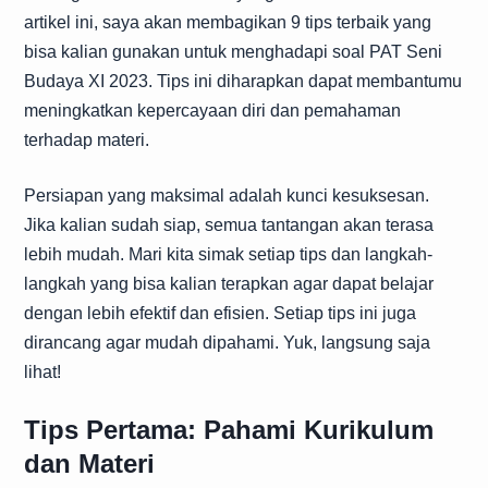
artikel ini, saya akan membagikan 9 tips terbaik yang
bisa kalian gunakan untuk menghadapi soal PAT Seni
Budaya XI 2023. Tips ini diharapkan dapat membantumu
meningkatkan kepercayaan diri dan pemahaman
terhadap materi.
Persiapan yang maksimal adalah kunci kesuksesan.
Jika kalian sudah siap, semua tantangan akan terasa
lebih mudah. Mari kita simak setiap tips dan langkah-
langkah yang bisa kalian terapkan agar dapat belajar
dengan lebih efektif dan efisien. Setiap tips ini juga
dirancang agar mudah dipahami. Yuk, langsung saja
lihat!
Tips Pertama: Pahami Kurikulum
dan Materi