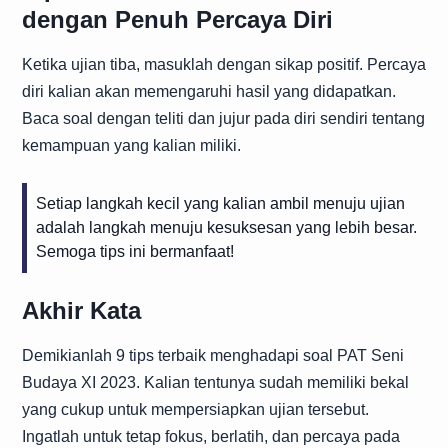
dengan Penuh Percaya Diri
Ketika ujian tiba, masuklah dengan sikap positif. Percaya
diri kalian akan memengaruhi hasil yang didapatkan.
Baca soal dengan teliti dan jujur pada diri sendiri tentang
kemampuan yang kalian miliki.
Setiap langkah kecil yang kalian ambil menuju ujian
adalah langkah menuju kesuksesan yang lebih besar.
Semoga tips ini bermanfaat!
Akhir Kata
Demikianlah 9 tips terbaik menghadapi soal PAT Seni
Budaya XI 2023. Kalian tentunya sudah memiliki bekal
yang cukup untuk mempersiapkan ujian tersebut.
Ingatlah untuk tetap fokus, berlatih, dan percaya pada