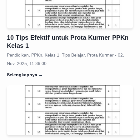
10 Tips Efektif untuk Prota Kurmer PPKn
Kelas 1
Pendidikan, PPKn, Kelas 1, Tips Belajar, Prota Kurmer - 02,
Nov, 2025, 11:36:00
Selengkapnya
→