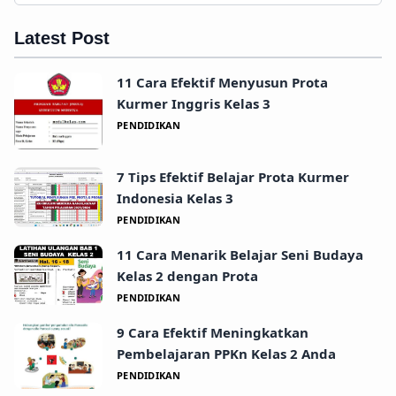
Latest Post
11 Cara Efektif Menyusun Prota
Kurmer Inggris Kelas 3
PENDIDIKAN
7 Tips Efektif Belajar Prota Kurmer
Indonesia Kelas 3
PENDIDIKAN
11 Cara Menarik Belajar Seni Budaya
Kelas 2 dengan Prota
PENDIDIKAN
9 Cara Efektif Meningkatkan
Pembelajaran PPKn Kelas 2 Anda
PENDIDIKAN