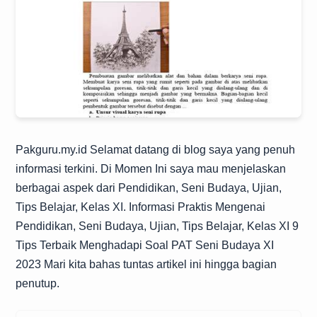
Pakguru.my.id
Selamat datang di blog saya yang penuh
informasi terkini. Di Momen Ini saya mau menjelaskan
berbagai aspek dari Pendidikan, Seni Budaya, Ujian,
Tips Belajar, Kelas XI. Informasi Praktis Mengenai
Pendidikan, Seni Budaya, Ujian, Tips Belajar, Kelas XI 9
Tips Terbaik Menghadapi Soal PAT Seni Budaya XI
2023 Mari kita bahas tuntas artikel ini hingga bagian
penutup.