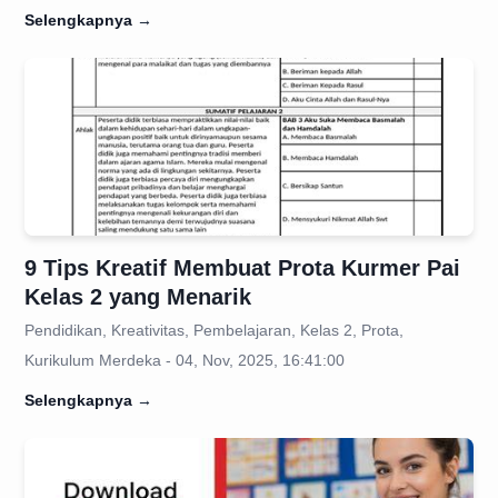
Selengkapnya
→
9 Tips Kreatif Membuat Prota Kurmer Pai
Kelas 2 yang Menarik
Pendidikan, Kreativitas, Pembelajaran, Kelas 2, Prota,
Kurikulum Merdeka - 04, Nov, 2025, 16:41:00
Selengkapnya
→