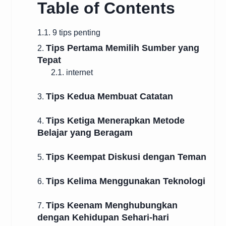
Table of Contents
1.1. 9 tips penting
Tips Pertama Memilih Sumber yang
2.
Tepat
2.1. internet
Tips Kedua Membuat Catatan
3.
Tips Ketiga Menerapkan Metode
4.
Belajar yang Beragam
Tips Keempat Diskusi dengan Teman
5.
Tips Kelima Menggunakan Teknologi
6.
Tips Keenam Menghubungkan
7.
dengan Kehidupan Sehari-hari