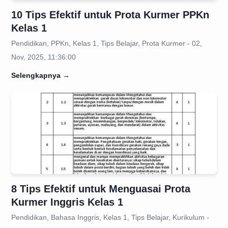
10 Tips Efektif untuk Prota Kurmer PPKn
Kelas 1
Pendidikan, PPKn, Kelas 1, Tips Belajar, Prota Kurmer - 02,
Nov, 2025, 11:36:00
Selengkapnya
→
8 Tips Efektif untuk Menguasai Prota
Kurmer Inggris Kelas 1
Pendidikan, Bahasa Inggris, Kelas 1, Tips Belajar, Kurikulum -