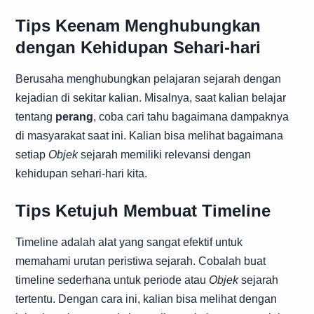
Tips Keenam Menghubungkan
dengan Kehidupan Sehari-hari
Berusaha menghubungkan pelajaran sejarah dengan
kejadian di sekitar kalian. Misalnya, saat kalian belajar
tentang
perang
, coba cari tahu bagaimana dampaknya
di masyarakat saat ini. Kalian bisa melihat bagaimana
setiap
Objek
sejarah memiliki relevansi dengan
kehidupan sehari-hari kita.
Tips Ketujuh Membuat Timeline
Timeline adalah alat yang sangat efektif untuk
memahami urutan peristiwa sejarah. Cobalah buat
timeline sederhana untuk periode atau
Objek
sejarah
tertentu. Dengan cara ini, kalian bisa melihat dengan