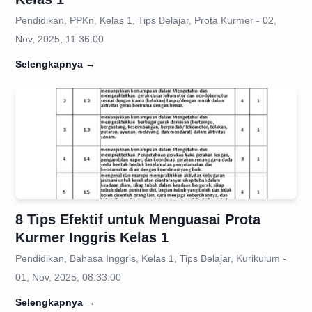
Pendidikan, PPKn, Kelas 1, Tips Belajar, Prota Kurmer - 02,
Nov, 2025, 11:36:00
Selengkapnya
→
8 Tips Efektif untuk Menguasai Prota
Kurmer Inggris Kelas 1
Pendidikan, Bahasa Inggris, Kelas 1, Tips Belajar, Kurikulum -
01, Nov, 2025, 08:33:00
Selengkapnya
→