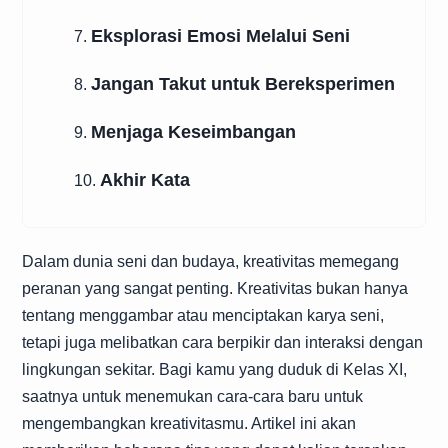
Eksplorasi Emosi Melalui Seni
7.
Jangan Takut untuk Bereksperimen
8.
Menjaga Keseimbangan
9.
Akhir Kata
10.
Dalam dunia seni dan budaya, kreativitas memegang
peranan yang sangat penting. Kreativitas bukan hanya
tentang menggambar atau menciptakan karya seni,
tetapi juga melibatkan cara berpikir dan interaksi dengan
lingkungan sekitar. Bagi kamu yang duduk di Kelas XI,
saatnya untuk menemukan cara-cara baru untuk
mengembangkan kreativitasmu. Artikel ini akan