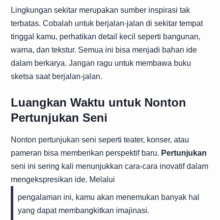
Lingkungan sekitar merupakan sumber inspirasi tak
terbatas. Cobalah untuk berjalan-jalan di sekitar tempat
tinggal kamu, perhatikan detail kecil seperti bangunan,
warna, dan tekstur. Semua ini bisa menjadi bahan ide
dalam berkarya. Jangan ragu untuk membawa buku
sketsa saat berjalan-jalan.
Luangkan Waktu untuk Nonton
Pertunjukan Seni
Nonton pertunjukan seni seperti teater, konser, atau
pameran bisa memberikan perspektif baru.
Pertunjukan
seni ini sering kali menunjukkan cara-cara inovatif dalam
mengekspresikan ide. Melalui
pengalaman ini, kamu akan menemukan banyak hal
yang dapat membangkitkan imajinasi.