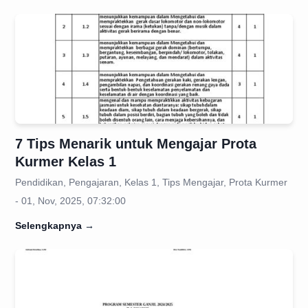
7 Tips Menarik untuk Mengajar Prota
Kurmer Kelas 1
Pendidikan, Pengajaran, Kelas 1, Tips Mengajar, Prota Kurmer
- 01, Nov, 2025, 07:32:00
Selengkapnya
→