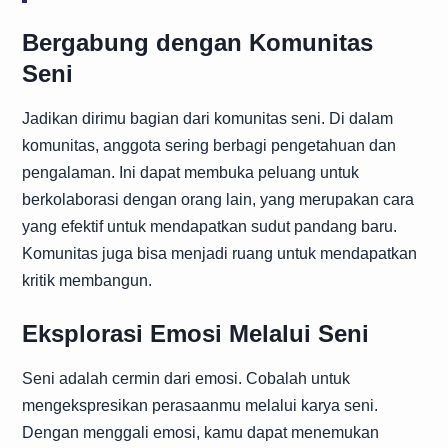
Bergabung dengan Komunitas
Seni
Jadikan dirimu bagian dari komunitas seni. Di dalam
komunitas, anggota sering berbagi pengetahuan dan
pengalaman. Ini dapat membuka peluang untuk
berkolaborasi dengan orang lain, yang merupakan cara
yang efektif untuk mendapatkan sudut pandang baru.
Komunitas juga bisa menjadi ruang untuk mendapatkan
kritik membangun.
Eksplorasi Emosi Melalui Seni
Seni adalah cermin dari emosi. Cobalah untuk
mengekspresikan perasaanmu melalui karya seni.
Dengan menggali emosi, kamu dapat menemukan