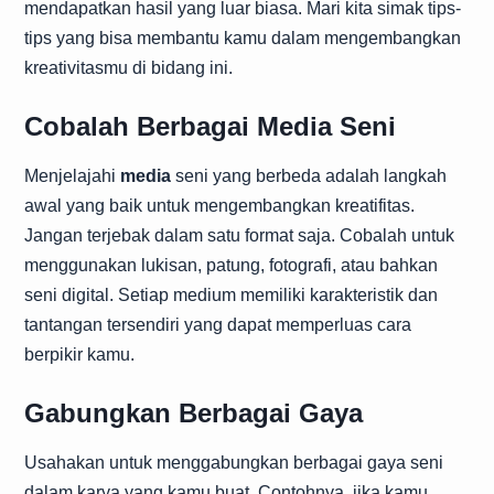
mendapatkan hasil yang luar biasa. Mari kita simak tips-
tips yang bisa membantu kamu dalam mengembangkan
kreativitasmu di bidang ini.
Cobalah Berbagai Media Seni
Menjelajahi
media
seni yang berbeda adalah langkah
awal yang baik untuk mengembangkan kreatifitas.
Jangan terjebak dalam satu format saja. Cobalah untuk
menggunakan lukisan, patung, fotografi, atau bahkan
seni digital. Setiap medium memiliki karakteristik dan
tantangan tersendiri yang dapat memperluas cara
berpikir kamu.
Gabungkan Berbagai Gaya
Usahakan untuk menggabungkan berbagai gaya seni
dalam karya yang kamu buat. Contohnya, jika kamu