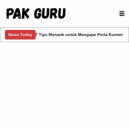
News Today
7 Tips Menarik untuk Mengajar Prota Kurmer Kelas 1