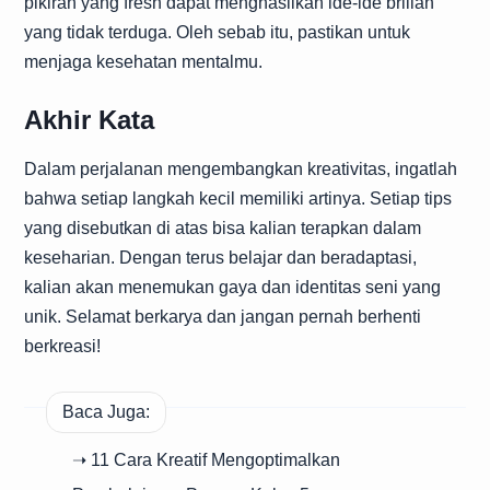
pikiran yang fresh dapat menghasilkan ide-ide brilian
yang tidak terduga. Oleh sebab itu, pastikan untuk
menjaga kesehatan mentalmu.
Akhir Kata
Dalam perjalanan mengembangkan kreativitas, ingatlah
bahwa setiap langkah kecil memiliki artinya. Setiap tips
yang disebutkan di atas bisa kalian terapkan dalam
keseharian. Dengan terus belajar dan beradaptasi,
kalian akan menemukan gaya dan identitas seni yang
unik. Selamat berkarya dan jangan pernah berhenti
berkreasi!
Baca Juga:
➝ 11 Cara Kreatif Mengoptimalkan