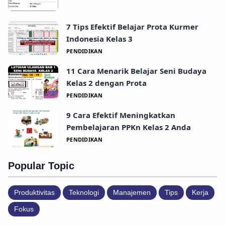
7 Tips Efektif Belajar Prota Kurmer
Indonesia Kelas 3
PENDIDIKAN
11 Cara Menarik Belajar Seni Budaya
Kelas 2 dengan Prota
PENDIDIKAN
9 Cara Efektif Meningkatkan
Pembelajaran PPKn Kelas 2 Anda
PENDIDIKAN
Popular Topic
Produktivitas
Teknologi
Manajemen
Tips
Kerja
Fokus