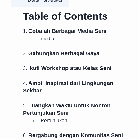
Table of Contents
Cobalah Berbagai Media Seni
1.
1.1. media
Gabungkan Berbagai Gaya
2.
Ikuti Workshop atau Kelas Seni
3.
Ambil Inspirasi dari Lingkungan
4.
Sekitar
Luangkan Waktu untuk Nonton
5.
Pertunjukan Seni
5.1. Pertunjukan
Bergabung dengan Komunitas Seni
6.