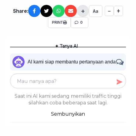
+
+
Share:
−
Aa
PRINT
0
✦ Tanya AI
AI kami siap membantu pertanyaan anda
Saat ini AI kami sedang memiliki traffic tinggi
silahkan coba beberapa saat lagi.
Sembunyikan