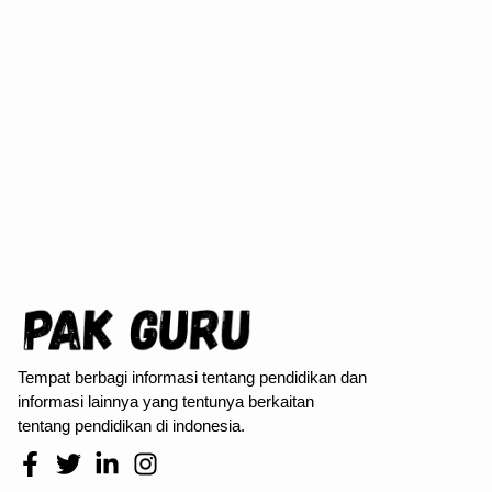
Tempat berbagi informasi tentang pendidikan dan
informasi lainnya yang tentunya berkaitan
tentang pendidikan di indonesia.