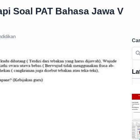
api Soal PAT Bahasa Jawa V
didikan
Car
La