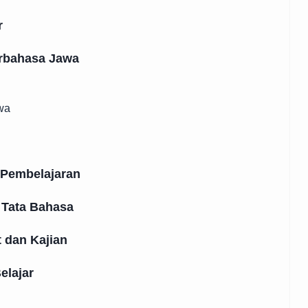
r
rbahasa Jawa
wa
n
 Pembelajaran
 Tata Bahasa
 dan Kajian
elajar