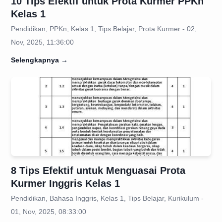
10 Tips Efektif untuk Prota Kurmer PPKn
Kelas 1
Pendidikan, PPKn, Kelas 1, Tips Belajar, Prota Kurmer - 02,
Nov, 2025, 11:36:00
Selengkapnya
→
8 Tips Efektif untuk Menguasai Prota
Kurmer Inggris Kelas 1
Pendidikan, Bahasa Inggris, Kelas 1, Tips Belajar, Kurikulum -
01, Nov, 2025, 08:33:00