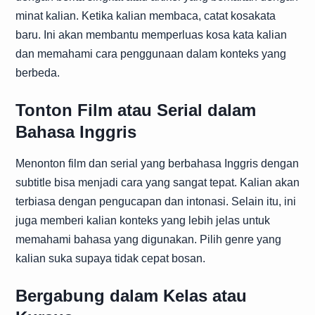
minat kalian. Ketika kalian membaca, catat kosakata
baru. Ini akan membantu memperluas kosa kata kalian
dan memahami cara penggunaan dalam konteks yang
berbeda.
Tonton Film atau Serial dalam
Bahasa Inggris
Menonton film dan serial yang berbahasa Inggris dengan
subtitle bisa menjadi cara yang sangat tepat. Kalian akan
terbiasa dengan pengucapan dan intonasi. Selain itu, ini
juga memberi kalian konteks yang lebih jelas untuk
memahami bahasa yang digunakan. Pilih genre yang
kalian suka supaya tidak cepat bosan.
Bergabung dalam Kelas atau