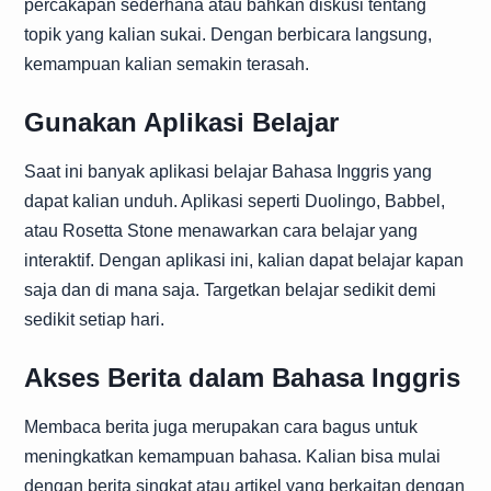
percakapan sederhana atau bahkan diskusi tentang
topik yang kalian sukai. Dengan berbicara langsung,
kemampuan kalian semakin terasah.
Gunakan Aplikasi Belajar
Saat ini banyak aplikasi belajar Bahasa Inggris yang
dapat kalian unduh. Aplikasi seperti Duolingo, Babbel,
atau Rosetta Stone menawarkan cara belajar yang
interaktif. Dengan aplikasi ini, kalian dapat belajar kapan
saja dan di mana saja. Targetkan belajar sedikit demi
sedikit setiap hari.
Akses Berita dalam Bahasa Inggris
Membaca berita juga merupakan cara bagus untuk
meningkatkan kemampuan bahasa. Kalian bisa mulai
dengan berita singkat atau artikel yang berkaitan dengan