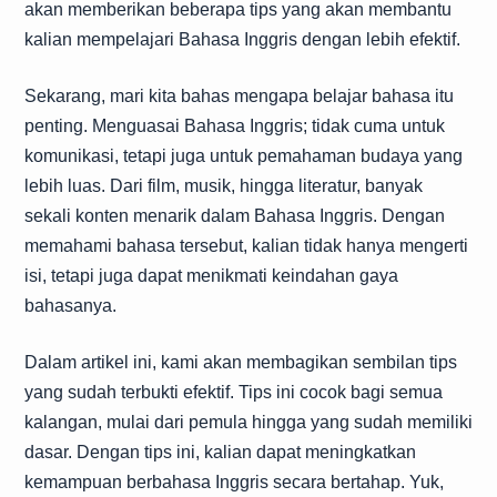
akan memberikan beberapa tips yang akan membantu
kalian mempelajari Bahasa Inggris dengan lebih efektif.
Sekarang, mari kita bahas mengapa belajar bahasa itu
penting. Menguasai Bahasa Inggris; tidak cuma untuk
komunikasi, tetapi juga untuk pemahaman budaya yang
lebih luas. Dari film, musik, hingga literatur, banyak
sekali konten menarik dalam Bahasa Inggris. Dengan
memahami bahasa tersebut, kalian tidak hanya mengerti
isi, tetapi juga dapat menikmati keindahan gaya
bahasanya.
Dalam artikel ini, kami akan membagikan sembilan tips
yang sudah terbukti efektif. Tips ini cocok bagi semua
kalangan, mulai dari pemula hingga yang sudah memiliki
dasar. Dengan tips ini, kalian dapat meningkatkan
kemampuan berbahasa Inggris secara bertahap. Yuk,