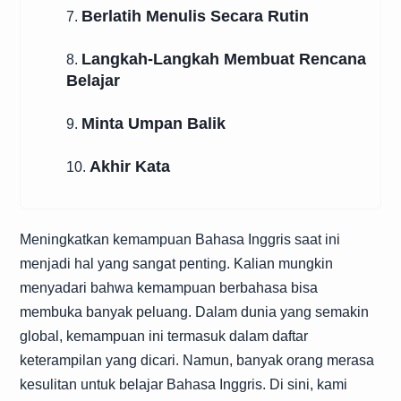
Berlatih Menulis Secara Rutin
7.
Langkah-Langkah Membuat Rencana
8.
Belajar
Minta Umpan Balik
9.
Akhir Kata
10.
Meningkatkan kemampuan Bahasa Inggris saat ini
menjadi hal yang sangat penting. Kalian mungkin
menyadari bahwa kemampuan berbahasa bisa
membuka banyak peluang. Dalam dunia yang semakin
global, kemampuan ini termasuk dalam daftar
keterampilan yang dicari. Namun, banyak orang merasa
kesulitan untuk belajar Bahasa Inggris. Di sini, kami