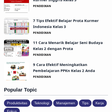
PENDIDIKAN
7 Tips Efektif Belajar Prota Kurmer
Indonesia Kelas 3
PENDIDIKAN
11 Cara Menarik Belajar Seni Budaya
Kelas 2 dengan Prota
PENDIDIKAN
9 Cara Efektif Meningkatkan
Pembelajaran PPKn Kelas 2 Anda
PENDIDIKAN
Popular Topic
Produktivitas
Teknologi
Manajemen
Tips
Kerja
Fokus