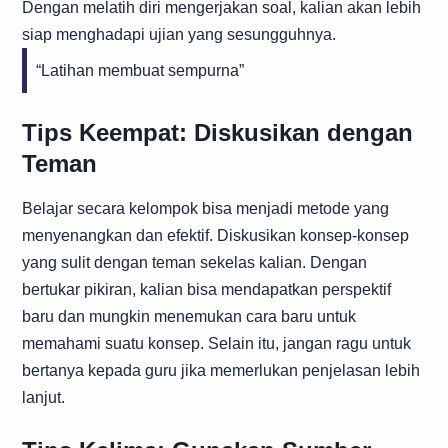
Dengan melatih diri mengerjakan soal, kalian akan lebih
siap menghadapi ujian yang sesungguhnya.
“Latihan membuat sempurna”
Tips Keempat: Diskusikan dengan
Teman
Belajar secara kelompok bisa menjadi metode yang
menyenangkan dan efektif. Diskusikan konsep-konsep
yang sulit dengan teman sekelas kalian. Dengan
bertukar pikiran, kalian bisa mendapatkan perspektif
baru dan mungkin menemukan cara baru untuk
memahami suatu konsep. Selain itu, jangan ragu untuk
bertanya kepada guru jika memerlukan penjelasan lebih
lanjut.