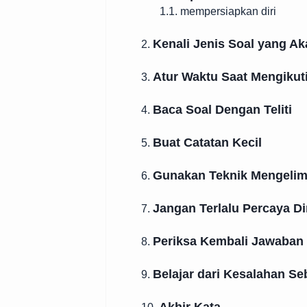
1.1. mempersiapkan diri
Kenali Jenis Soal yang Ak
2.
Atur Waktu Saat Mengikuti
3.
Baca Soal Dengan Teliti
4.
Buat Catatan Kecil
5.
Gunakan Teknik Mengelim
6.
Jangan Terlalu Percaya Di
7.
Periksa Kembali Jawaban 
8.
Belajar dari Kesalahan S
9.