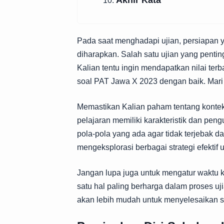
Akhir Kata
10.
Pada saat menghadapi ujian, persiapan y
diharapkan. Salah satu ujian yang pentin
Kalian tentu ingin mendapatkan nilai ter
soal PAT Jawa X 2023 dengan baik. Mari
Memastikan Kalian paham tentang konteks
pelajaran memiliki karakteristik dan peng
pola-pola yang ada agar tidak terjebak
mengeksplorasi berbagai strategi efektif 
Jangan lupa juga untuk mengatur waktu k
satu hal paling berharga dalam proses u
akan lebih mudah untuk menyelesaikan semu