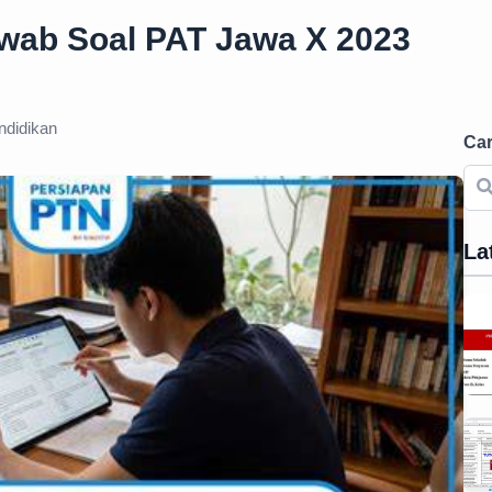
awab Soal PAT Jawa X 2023
didikan
Car
La