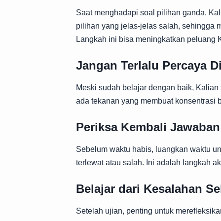
Saat menghadapi soal pilihan ganda, Ka
pilihan yang jelas-jelas salah, sehingg
Langkah ini bisa meningkatkan peluang 
Jangan Terlalu Percaya Di
Meski sudah belajar dengan baik, Kalian ti
ada tekanan yang membuat konsentrasi be
Periksa Kembali Jawaban
Sebelum waktu habis, luangkan waktu un
terlewat atau salah. Ini adalah langkah a
Belajar dari Kesalahan S
Setelah ujian, penting untuk merefleksik