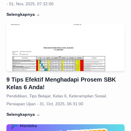
- 01, Nov, 2025, 07:32:00
Selengkapnya
→
9 Tips Efektif Menghadapi Prosem SBK
Kelas 6 Anda!
Pendidikan, Tips Belajar, Kelas 6, Keterampilan Sosial,
Persiapan Ujian - 31, Oct, 2025, 06:31:00
Selengkapnya
→