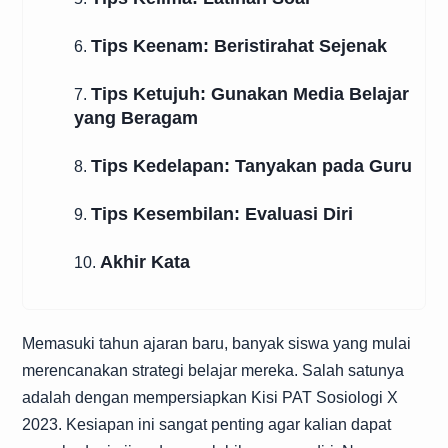
Tips Keenam: Beristirahat Sejenak
6.
Tips Ketujuh: Gunakan Media Belajar
7.
yang Beragam
Tips Kedelapan: Tanyakan pada Guru
8.
Tips Kesembilan: Evaluasi Diri
9.
Akhir Kata
10.
Memasuki tahun ajaran baru, banyak siswa yang mulai
merencanakan strategi belajar mereka. Salah satunya
adalah dengan mempersiapkan Kisi PAT Sosiologi X
2023. Kesiapan ini sangat penting agar kalian dapat