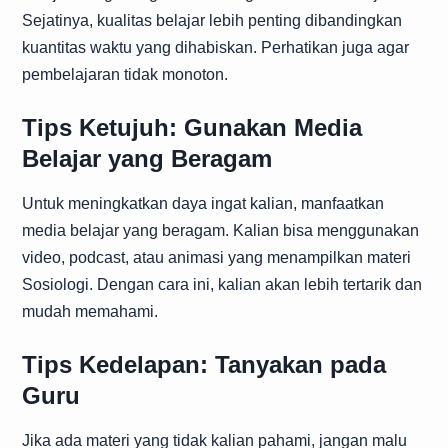
Sejatinya, kualitas belajar lebih penting dibandingkan
kuantitas waktu yang dihabiskan. Perhatikan juga agar
pembelajaran tidak monoton.
Tips Ketujuh: Gunakan Media
Belajar yang Beragam
Untuk meningkatkan daya ingat kalian, manfaatkan
media belajar yang beragam. Kalian bisa menggunakan
video, podcast, atau animasi yang menampilkan materi
Sosiologi. Dengan cara ini, kalian akan lebih tertarik dan
mudah memahami.
Tips Kedelapan: Tanyakan pada
Guru
Jika ada materi yang tidak kalian pahami, jangan malu