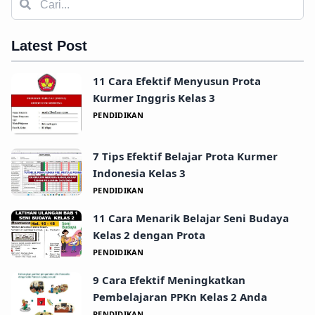
Latest Post
11 Cara Efektif Menyusun Prota
Kurmer Inggris Kelas 3
PENDIDIKAN
7 Tips Efektif Belajar Prota Kurmer
Indonesia Kelas 3
PENDIDIKAN
11 Cara Menarik Belajar Seni Budaya
Kelas 2 dengan Prota
PENDIDIKAN
9 Cara Efektif Meningkatkan
Pembelajaran PPKn Kelas 2 Anda
PENDIDIKAN