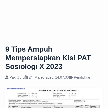
9 Tips Ampuh
Mempersiapkan Kisi PAT
Sosiologi X 2023
Pak Guru
24, Maret, 2025, 14:07:00
Pendidikan