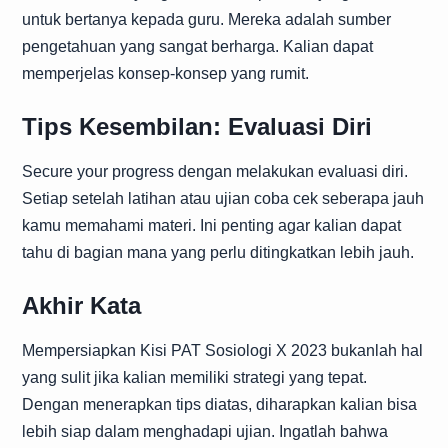
untuk bertanya kepada guru. Mereka adalah sumber
pengetahuan yang sangat berharga. Kalian dapat
memperjelas konsep-konsep yang rumit.
Tips Kesembilan: Evaluasi Diri
Secure your progress dengan melakukan evaluasi diri.
Setiap setelah latihan atau ujian coba cek seberapa jauh
kamu memahami materi. Ini penting agar kalian dapat
tahu di bagian mana yang perlu ditingkatkan lebih jauh.
Akhir Kata
Mempersiapkan Kisi PAT Sosiologi X 2023 bukanlah hal
yang sulit jika kalian memiliki strategi yang tepat.
Dengan menerapkan tips diatas, diharapkan kalian bisa
lebih siap dalam menghadapi ujian. Ingatlah bahwa