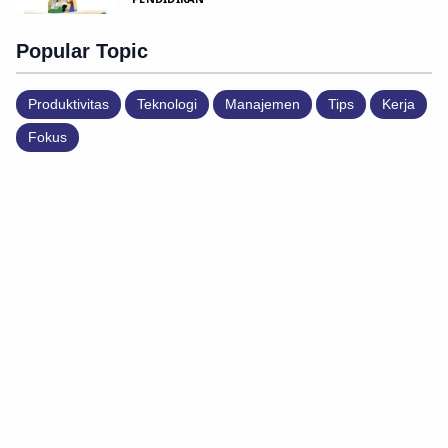
Popular Topic
Produktivitas
Teknologi
Manajemen
Tips
Kerja
Fokus