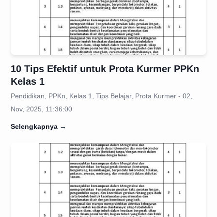
10 Tips Efektif untuk Prota Kurmer PPKn
Kelas 1
Pendidikan, PPKn, Kelas 1, Tips Belajar, Prota Kurmer - 02,
Nov, 2025, 11:36:00
Selengkapnya
→