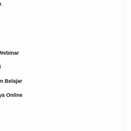
k
Webinar
l
m Belajar
a Online