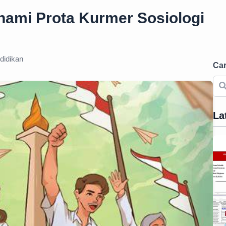
hami Prota Kurmer Sosiologi
didikan
Car
La