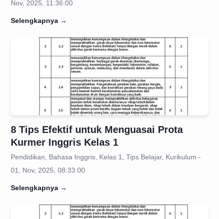
Nov, 2025, 11:36:00
Selengkapnya
→
8 Tips Efektif untuk Menguasai Prota
Kurmer Inggris Kelas 1
Pendidikan, Bahasa Inggris, Kelas 1, Tips Belajar, Kurikulum -
01, Nov, 2025, 08:33:00
Selengkapnya
→