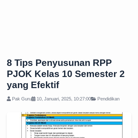
8 Tips Penyusunan RPP
PJOK Kelas 10 Semester 2
yang Efektif
Pak Guru
10, Januari, 2025, 10:27:00
Pendidikan