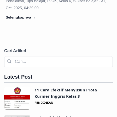
Pendidikan, Tips Belajar, PJOK, Kelas 6, Sukses Belajar - 31,
Oct, 2025, 04:29:00
Selengkapnya
→
Cari Artikel
Latest Post
11 Cara Efektif Menyusun Prota
Kurmer Inggris Kelas 3
PENDIDIKAN