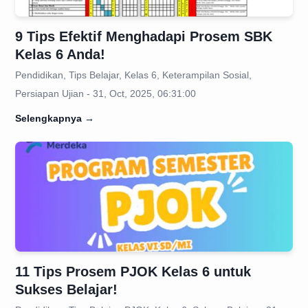
9 Tips Efektif Menghadapi Prosem SBK
Kelas 6 Anda!
Pendidikan, Tips Belajar, Kelas 6, Keterampilan Sosial,
Persiapan Ujian - 31, Oct, 2025, 06:31:00
Selengkapnya
→
11 Tips Prosem PJOK Kelas 6 untuk
Sukses Belajar!