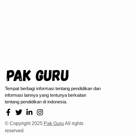
Tempat berbagi informasi tentang pendidikan dan
informasi lainnya yang tentunya berkaitan
tentang pendidikan di indonesia.
© Copyright 2025
Pak Guru
All rights
reserved