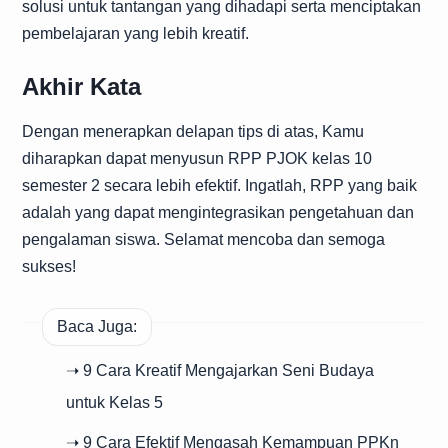
solusi untuk tantangan yang dihadapi serta menciptakan
pembelajaran yang lebih kreatif.
Akhir Kata
Dengan menerapkan delapan tips di atas, Kamu
diharapkan dapat menyusun RPP PJOK kelas 10
semester 2 secara lebih efektif. Ingatlah, RPP yang baik
adalah yang dapat mengintegrasikan pengetahuan dan
pengalaman siswa. Selamat mencoba dan semoga
sukses!
Baca Juga:
➝ 9 Cara Kreatif Mengajarkan Seni Budaya
untuk Kelas 5
➝ 9 Cara Efektif Mengasah Kemampuan PPKn