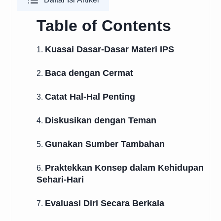
Table of Contents
Kuasai Dasar-Dasar Materi IPS
1.
Baca dengan Cermat
2.
Catat Hal-Hal Penting
3.
Diskusikan dengan Teman
4.
Gunakan Sumber Tambahan
5.
Praktekkan Konsep dalam Kehidupan
6.
Sehari-Hari
Evaluasi Diri Secara Berkala
7.