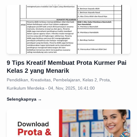
9 Tips Kreatif Membuat Prota Kurmer Pai
Kelas 2 yang Menarik
Pendidikan, Kreativitas, Pembelajaran, Kelas 2, Prota,
Kurikulum Merdeka - 04, Nov, 2025, 16:41:00
Selengkapnya
→