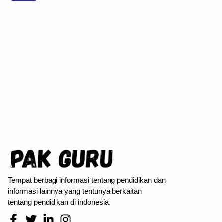
Tempat berbagi informasi tentang pendidikan dan
informasi lainnya yang tentunya berkaitan
tentang pendidikan di indonesia.