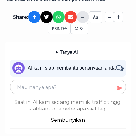
+
+
Share:
−
Aa
PRINT
0
✦ Tanya AI
AI kami siap membantu pertanyaan anda
Saat ini AI kami sedang memiliki traffic tinggi
silahkan coba beberapa saat lagi.
Sembunyikan