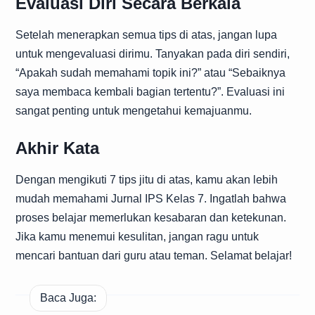
Evaluasi Diri Secara Berkala
Setelah menerapkan semua tips di atas, jangan lupa
untuk mengevaluasi dirimu. Tanyakan pada diri sendiri,
“Apakah sudah memahami topik ini?” atau “Sebaiknya
saya membaca kembali bagian tertentu?”. Evaluasi ini
sangat penting untuk mengetahui kemajuanmu.
Akhir Kata
Dengan mengikuti 7 tips jitu di atas, kamu akan lebih
mudah memahami Jurnal IPS Kelas 7. Ingatlah bahwa
proses belajar memerlukan kesabaran dan ketekunan.
Jika kamu menemui kesulitan, jangan ragu untuk
mencari bantuan dari guru atau teman. Selamat belajar!
Baca Juga: