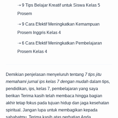
➝ 9 Tips Belajar Kreatif untuk Siswa Kelas 5
Prosem
➝ 9 Cara Efektif Meningkatkan Kemampuan
Prosem Inggris Kelas 4
➝ 6 Cara Efektif Meningkatkan Pembelajaran
Prosem Kelas 4
Demikian penjelasan menyeluruh tentang
7 tips jitu
memahami jurnal ips kelas 7 dengan mudah
dalam tips,
pendidikan, ips, kelas 7, pembelajaran yang saya
berikan Terima kasih telah membaca hingga bagian
akhir tetap fokus pada tujuan hidup dan jaga kesehatan
spiritual. Jangan lupa untuk membagikan kepada
sahabatmu. Terima kasih atas perhatian Anda