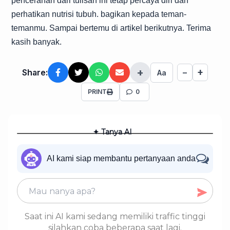
pencerahan dari tulisan ini tetap percaya diri dan
perhatikan nutrisi tubuh. bagikan kepada teman-
temanmu. Sampai bertemu di artikel berikutnya. Terima
kasih banyak.
+
+
Share:
−
Aa
PRINT
0
✦ Tanya AI
AI kami siap membantu pertanyaan anda
Saat ini AI kami sedang memiliki traffic tinggi
silahkan coba beberapa saat lagi.