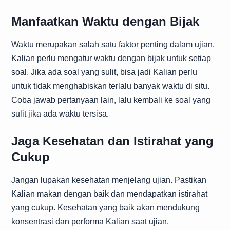
Manfaatkan Waktu dengan Bijak
Waktu merupakan salah satu faktor penting dalam ujian.
Kalian perlu mengatur waktu dengan bijak untuk setiap
soal. Jika ada soal yang sulit, bisa jadi Kalian perlu
untuk tidak menghabiskan terlalu banyak waktu di situ.
Coba jawab pertanyaan lain, lalu kembali ke soal yang
sulit jika ada waktu tersisa.
Jaga Kesehatan dan Istirahat yang
Cukup
Jangan lupakan kesehatan menjelang ujian. Pastikan
Kalian makan dengan baik dan mendapatkan istirahat
yang cukup. Kesehatan yang baik akan mendukung
konsentrasi dan performa Kalian saat ujian.