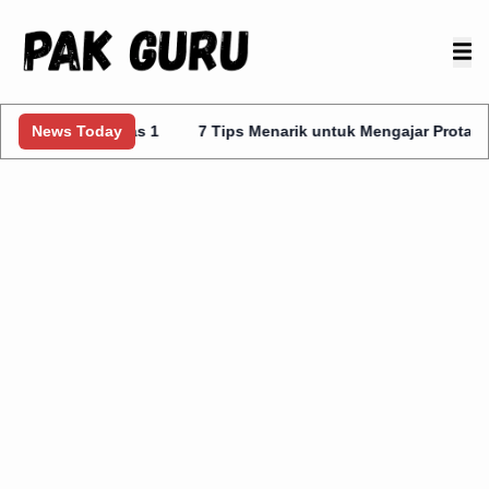
Kelas 1
News Today
7 Tips Menarik untuk Mengajar Prota Kurmer Kelas 1