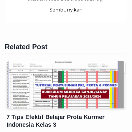
Sembunyikan
Related Post
7 Tips Efektif Belajar Prota Kurmer
Indonesia Kelas 3