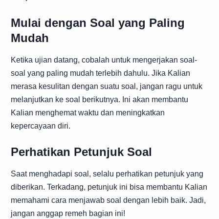
Mulai dengan Soal yang Paling
Mudah
Ketika ujian datang, cobalah untuk mengerjakan soal-
soal yang paling mudah terlebih dahulu. Jika Kalian
merasa kesulitan dengan suatu soal, jangan ragu untuk
melanjutkan ke soal berikutnya. Ini akan membantu
Kalian menghemat waktu dan meningkatkan
kepercayaan diri.
Perhatikan Petunjuk Soal
Saat menghadapi soal, selalu perhatikan petunjuk yang
diberikan. Terkadang, petunjuk ini bisa membantu Kalian
memahami cara menjawab soal dengan lebih baik. Jadi,
jangan anggap remeh bagian ini!