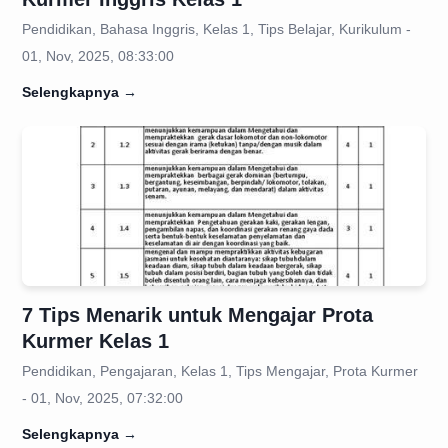
Pendidikan, Bahasa Inggris, Kelas 1, Tips Belajar, Kurikulum -
01, Nov, 2025, 08:33:00
Selengkapnya
→
7 Tips Menarik untuk Mengajar Prota
Kurmer Kelas 1
Pendidikan, Pengajaran, Kelas 1, Tips Mengajar, Prota Kurmer
- 01, Nov, 2025, 07:32:00
Selengkapnya
→