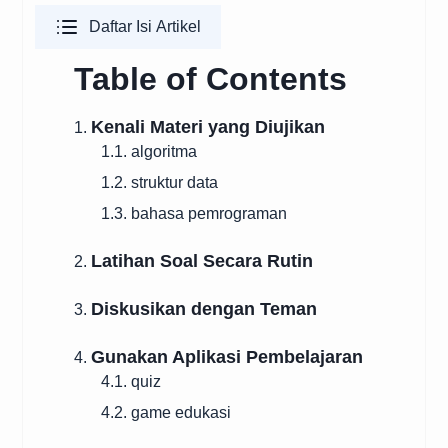
Daftar Isi Artikel
Table of Contents
Kenali Materi yang Diujikan
1.
1.1. algoritma
1.2. struktur data
1.3. bahasa pemrograman
Latihan Soal Secara Rutin
2.
Diskusikan dengan Teman
3.
Gunakan Aplikasi Pembelajaran
4.
4.1. quiz
4.2. game edukasi