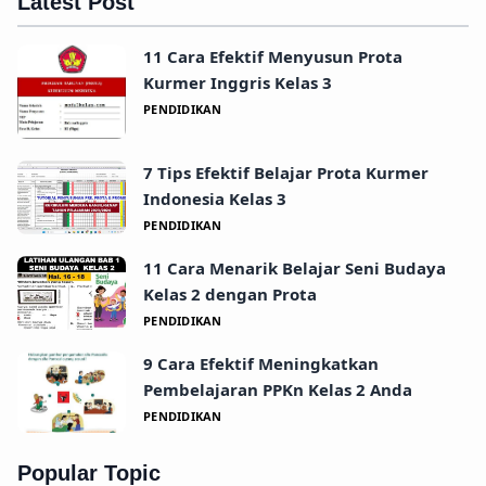
Latest Post
11 Cara Efektif Menyusun Prota
Kurmer Inggris Kelas 3
PENDIDIKAN
7 Tips Efektif Belajar Prota Kurmer
Indonesia Kelas 3
PENDIDIKAN
11 Cara Menarik Belajar Seni Budaya
Kelas 2 dengan Prota
PENDIDIKAN
9 Cara Efektif Meningkatkan
Pembelajaran PPKn Kelas 2 Anda
PENDIDIKAN
Popular Topic