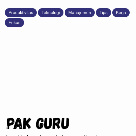
Produktivitas
Teknologi
Manajemen
Tips
Kerja
Fokus