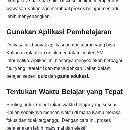
mengatasi soal-soal sulit. Diskusi ini akan memperluas
wawasan Kalian dan membuat proses belajar menjadi
lebih menyenangkan.
Gunakan Aplikasi Pembelajaran
Dewasa ini, banyak aplikasi pembelajaran yang bisa
Kalian manfaatkan untuk mendalami materi AM
Informatika. Aplikasi ini biasanya menyediakan berbagai
fitur yang interaktif dan memudahkan Kalian dalam
belajar, seperti
quiz
dan
game edukasi
.
Tentukan Waktu Belajar yang Tepat
Penting untuk menetapkan waktu belajar yang sesuai.
Kalian sebaiknya mencari waktu di mana Kamu merasa
fokus dan tidak terganggu. Dengan cara ini, proses
belajar akan lebih maksimal dan efektif.