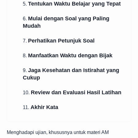
Tentukan Waktu Belajar yang Tepat
5.
Mulai dengan Soal yang Paling
6.
Mudah
Perhatikan Petunjuk Soal
7.
Manfaatkan Waktu dengan Bijak
8.
Jaga Kesehatan dan Istirahat yang
9.
Cukup
Review dan Evaluasi Hasil Latihan
10.
Akhir Kata
11.
Menghadapi ujian, khususnya untuk materi AM