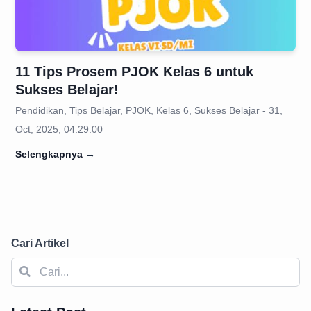
11 Tips Prosem PJOK Kelas 6 untuk
Sukses Belajar!
Pendidikan, Tips Belajar, PJOK, Kelas 6, Sukses Belajar - 31,
Oct, 2025, 04:29:00
Selengkapnya
→
Cari Artikel