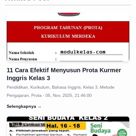
11 Cara Efektif Menyusun Prota Kurmer
Inggris Kelas 3
Pendidikan, Kurikulum, Bahasa Inggris, Kelas 3, Metode
Pengajaran, Prota - 05, Nov, 2025, 21:46:00
Selengkapnya
→