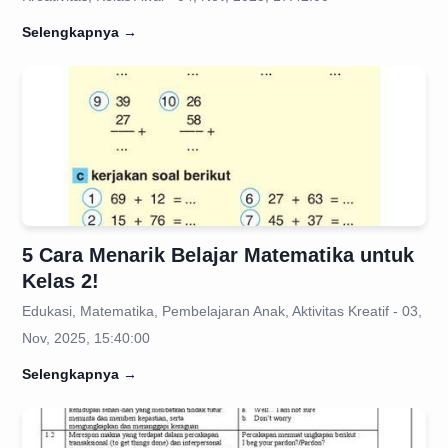
Selengkapnya
→
5 Cara Menarik Belajar Matematika untuk
Kelas 2!
Edukasi, Matematika, Pembelajaran Anak, Aktivitas Kreatif - 03,
Nov, 2025, 15:40:00
Selengkapnya
→