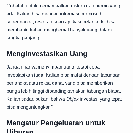
Cobalah untuk memanfaatkan diskon dan promo yang
ada. Kalian bisa mencari informasi promosi di
supermarket, restoran, atau aplikasi belanja. Ini bisa
membantu kalian menghemat banyak uang dalam
jangka panjang.
Menginvestasikan Uang
Jangan hanya menyimpan uang, tetapi coba
investasikan juga. Kalian bisa mulai dengan tabungan
berjangka atau reksa dana, yang bisa memberikan
bunga lebih tinggi dibandingkan akun tabungan biasa.
Kalian sadar, bukan, bahwa
Objek
investasi yang tepat
bisa menguntungkan?
Mengatur Pengeluaran untuk
Hiburan