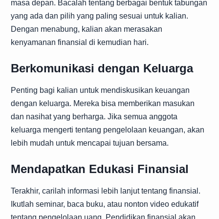
masa depan. Bacalah tentang berbagai bentuk tabungan
yang ada dan pilih yang paling sesuai untuk kalian.
Dengan menabung, kalian akan merasakan
kenyamanan finansial di kemudian hari.
Berkomunikasi dengan Keluarga
Penting bagi kalian untuk mendiskusikan keuangan
dengan keluarga. Mereka bisa memberikan masukan
dan nasihat yang berharga. Jika semua anggota
keluarga mengerti tentang pengelolaan keuangan, akan
lebih mudah untuk mencapai tujuan bersama.
Mendapatkan Edukasi Finansial
Terakhir, carilah informasi lebih lanjut tentang finansial.
Ikutlah seminar, baca buku, atau nonton video edukatif
tentang pengelolaan uang. Pendidikan finansial akan