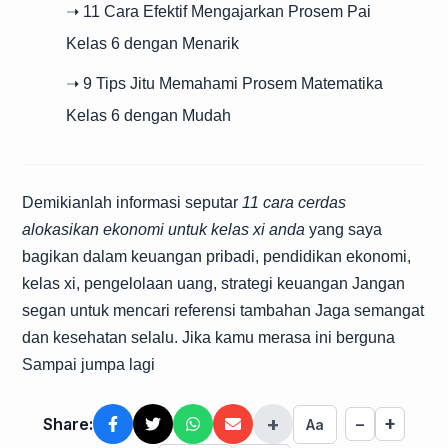
➝ 11 Cara Efektif Mengajarkan Prosem Pai
Kelas 6 dengan Menarik
➝ 9 Tips Jitu Memahami Prosem Matematika
Kelas 6 dengan Mudah
Demikianlah informasi seputar
11 cara cerdas
alokasikan ekonomi untuk kelas xi anda
yang saya
bagikan dalam keuangan pribadi, pendidikan ekonomi,
kelas xi, pengelolaan uang, strategi keuangan Jangan
segan untuk mencari referensi tambahan Jaga semangat
dan kesehatan selalu. Jika kamu merasa ini berguna
Sampai jumpa lagi
+
+
Share:
−
Aa