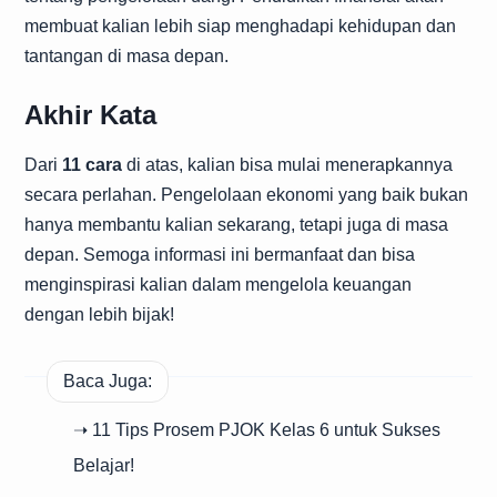
membuat kalian lebih siap menghadapi kehidupan dan
tantangan di masa depan.
Akhir Kata
Dari
11 cara
di atas, kalian bisa mulai menerapkannya
secara perlahan. Pengelolaan ekonomi yang baik bukan
hanya membantu kalian sekarang, tetapi juga di masa
depan. Semoga informasi ini bermanfaat dan bisa
menginspirasi kalian dalam mengelola keuangan
dengan lebih bijak!
Baca Juga:
➝ 11 Tips Prosem PJOK Kelas 6 untuk Sukses
Belajar!