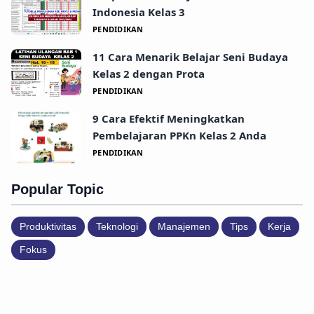
Indonesia Kelas 3
PENDIDIKAN
11 Cara Menarik Belajar Seni Budaya
Kelas 2 dengan Prota
PENDIDIKAN
9 Cara Efektif Meningkatkan
Pembelajaran PPKn Kelas 2 Anda
PENDIDIKAN
Popular Topic
Produktivitas
Teknologi
Manajemen
Tips
Kerja
Fokus