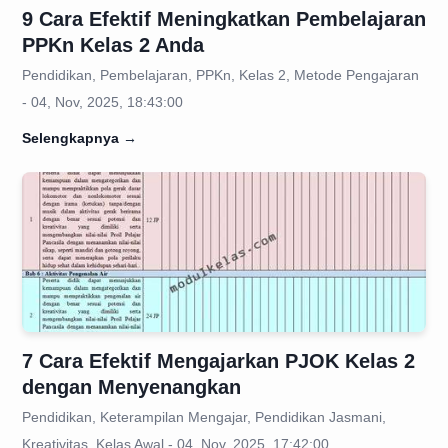
9 Cara Efektif Meningkatkan Pembelajaran
PPKn Kelas 2 Anda
Pendidikan, Pembelajaran, PPKn, Kelas 2, Metode Pengajaran
- 04, Nov, 2025, 18:43:00
Selengkapnya
→
7 Cara Efektif Mengajarkan PJOK Kelas 2
dengan Menyenangkan
Pendidikan, Keterampilan Mengajar, Pendidikan Jasmani,
Kreativitas, Kelas Awal - 04, Nov, 2025, 17:42:00