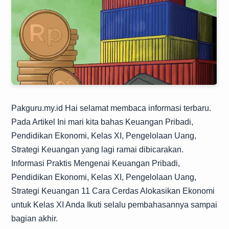
Pakguru.my.id
Hai selamat membaca informasi terbaru.
Pada Artikel Ini mari kita bahas Keuangan Pribadi,
Pendidikan Ekonomi, Kelas XI, Pengelolaan Uang,
Strategi Keuangan yang lagi ramai dibicarakan.
Informasi Praktis Mengenai Keuangan Pribadi,
Pendidikan Ekonomi, Kelas XI, Pengelolaan Uang,
Strategi Keuangan 11 Cara Cerdas Alokasikan Ekonomi
untuk Kelas XI Anda Ikuti selalu pembahasannya sampai
bagian akhir.