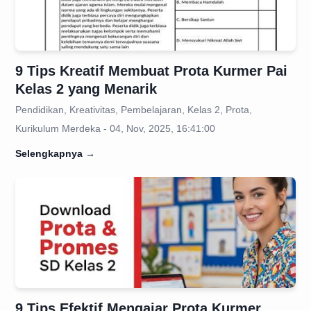
9 Tips Kreatif Membuat Prota Kurmer Pai
Kelas 2 yang Menarik
Pendidikan, Kreativitas, Pembelajaran, Kelas 2, Prota,
Kurikulum Merdeka - 04, Nov, 2025, 16:41:00
Selengkapnya
→
9 Tips Efektif Mengajar Prota Kurmer