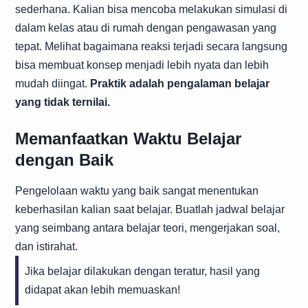
sederhana. Kalian bisa mencoba melakukan simulasi di
dalam kelas atau di rumah dengan pengawasan yang
tepat. Melihat bagaimana reaksi terjadi secara langsung
bisa membuat konsep menjadi lebih nyata dan lebih
mudah diingat.
Praktik adalah pengalaman belajar
yang tidak ternilai.
Memanfaatkan Waktu Belajar
dengan Baik
Pengelolaan waktu yang baik sangat menentukan
keberhasilan kalian saat belajar. Buatlah jadwal belajar
yang seimbang antara belajar teori, mengerjakan soal,
dan istirahat.
Jika belajar dilakukan dengan teratur, hasil yang
didapat akan lebih memuaskan!